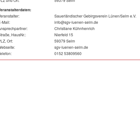
LZ und Ort:
59379 Selm
eranstalterdaten:
eranstalter:
Sauerländischer Gebirgsverein Lünen/Selm e.V.
-Mail:
info@sgv-luenen-selm.de
nsprechpartner:
Christiane Kühnhenrich
traße, HausNr.:
Nierfeld 15
LZ, Ort:
59379 Selm
ebseite:
sgv-luenen-selm.de
elefon:
0152 53809560