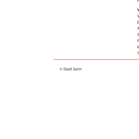
P
V
V
E
A
S
P
W
T
© Stadt Selm