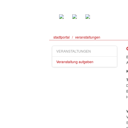
stadtportal
/
veranstaltungen
VERANSTALTUNGEN
B
Veranstaltung aufgeben
A
K
B
H
V
V
S