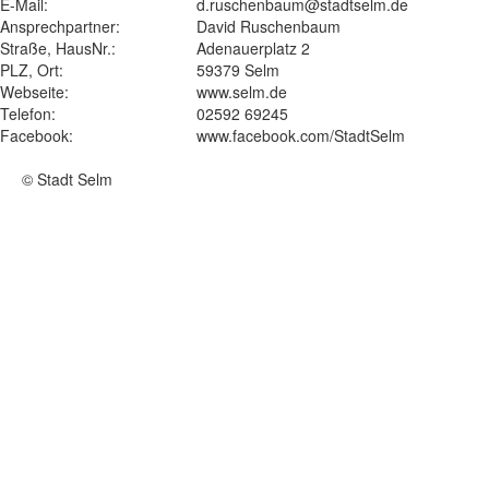
E-Mail:
d.ruschenbaum@stadtselm.de
Ansprechpartner:
David Ruschenbaum
Straße, HausNr.:
Adenauerplatz 2
PLZ, Ort:
59379 Selm
Webseite:
www.selm.de
Telefon:
02592 69245
Facebook:
www.facebook.com/StadtSelm
© Stadt Selm